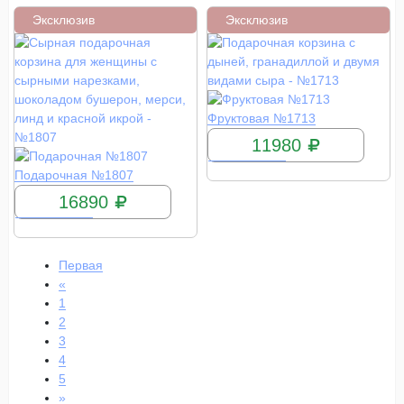
Эксклюзив
Эксклюзив
КУПИТЬ
Фруктовая №1713
11980
КУПИТЬ
Подарочная №1807
16890
Первая
«
1
2
3
4
5
»