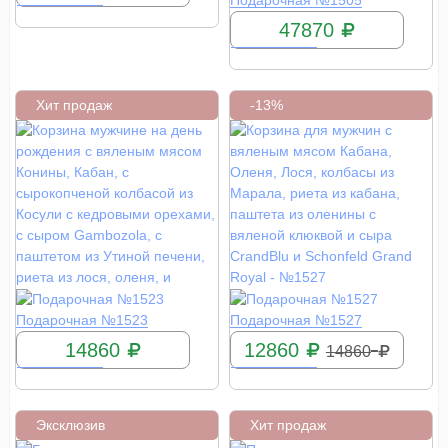
Подарочная №1505
47870
Хит продаж
-13%
КУПИТЬ
КУПИТЬ
Подарочная №1523
Подарочная №1527
14860
12860
14860
Эксклюзив
Хит продаж