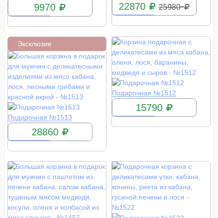
22870
9970
25980
Эксклюзив
КУПИТЬ
Подарочная №1512
15790
КУПИТЬ
Подарочная №1513
28860