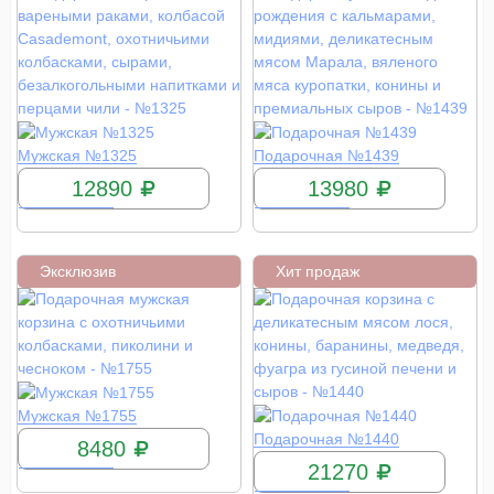
КУПИТЬ
КУПИТЬ
Мужская №1325
Подарочная №1439
12890
13980
Эксклюзив
Хит продаж
КУПИТЬ
Мужская №1755
КУПИТЬ
Подарочная №1440
8480
21270