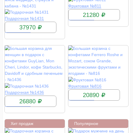
КУПИТЬ
Фруктовая №811
21280
КУПИТЬ
Подарочная №1431
37970
КУПИТЬ
Фруктовая №816
КУПИТЬ
Подарочная №1436
20890
26880
Хит продаж
Популярное