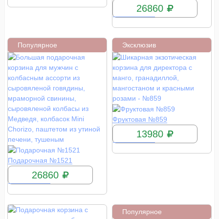
26860
Популярное
Эксклюзив
КУПИТЬ
Фруктовая №859
13980
КУПИТЬ
Подарочная №1521
26860
Популярное