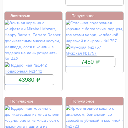
Эксклюзив
Популярное
КУПИТЬ
Мужская №1757
7480
КУПИТЬ
Подарочная №1442
43980
Популярное
Популярное