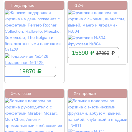
Популярное
-12%
КУПИТЬ
Фруктовая №804
15690
17880
КУПИТЬ
Подарочная №1428
19870
Эксклюзив
Хит продаж