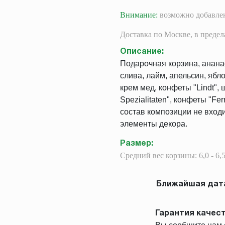
Внимание:
возможно добавлен
Доставка
по Москве,
в преде
Описание
:
Подарочная корзина, ананас 
слива, лайм, апельсин, ябл
крем мед, конфеты "Lindt",
Spezialitaten", конфеты "Fe
состав композиции не входи
элементы декора.
Размер
:
Средний вес корзины: 6,0 - 6,5
Ближайшая дата
Гарантия качест