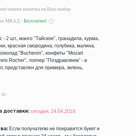
ие/замена напитка на Ваш выбор
лах МКАД -
Бесплатно!
?
- 2 шт., манго "Тайское", гранадила, хурма,
оки, красная смородина, голубика, малина,
 шоколад "Bucheron", конфеты "Mozart
rrero Rocher", топпер "Поздравляем" - в
т, представлен для примера, зелень,
 кг.
сегодня,
24.04.2018
 доставки:
Если получателю не понравится букет и
ва: