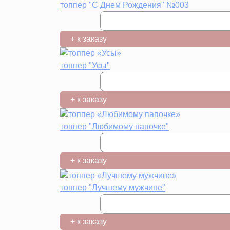
топпер "С Днем Рождения" №003
+ к заказу
топпер "Усы"
+ к заказу
топпер "Любимому папочке"
+ к заказу
топпер "Лучшему мужчине"
+ к заказу