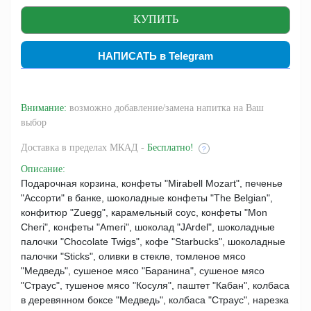
НАПИСАТЬ в Telegram
Внимание:
возможно добавление/замена напитка на Ваш
выбор
Доставка
в пределах МКАД -
Бесплатно!
?
Описание
:
Подарочная корзина, конфеты "Mirabell Mozart", печенье
"Ассорти" в банке, шоколадные конфеты "The Belgian",
конфитюр "Zuegg", карамельный соус, конфеты "Mon
Cheri", конфеты "Ameri", шоколад "JArdel", шоколадные
палочки "Chocolate Twigs", кофе "Starbucks", шоколадные
палочки "Sticks", оливки в стекле, томленое мясо
"Медведь", сушеное мясо "Баранина", сушеное мясо
"Страус", тушеное мясо "Косуля", паштет "Кабан", колбаса
в деревянном боксе "Медведь", колбаса "Страус", нарезка