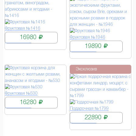
КУПИТЬ
Фруктовая №1416
КУПИТЬ
16980
Фруктовая №1946
19890
Эксклюзив
КУПИТЬ
Фруктовая №530
16280
КУПИТЬ
Подарочная №1799
22890