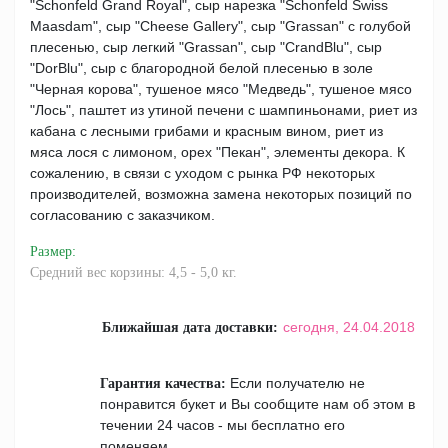
"Schonfeld Grand Royal", сыр нарезка "Schonfeld Swiss
Maasdam", сыр "Cheese Gallery", сыр "Grassan" с голубой
плесенью, сыр легкий "Grassan", сыр "CrandBlu", сыр
"DorBlu", сыр с благородной белой плесенью в золе
"Черная корова", тушеное мясо "Медведь", тушеное мясо
"Лось", паштет из утиной печени с шампиньонами, риет из
кабана с лесными грибами и красным вином, риет из
мяса лося с лимоном, орех "Пекан", элементы декора. К
сожалению, в связи с уходом с рынка РФ некоторых
производителей, возможна замена некоторых позиций по
согласованию с заказчиком.
Размер
:
Средний вес корзины: 4,5 - 5,0 кг.
сегодня,
24.04.2018
Ближайшая дата доставки:
Если получателю не
Гарантия качества:
понравится букет и Вы сообщите нам об этом в
течении 24 часов - мы бесплатно его
поменяем.