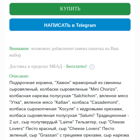
НАПИСАТЬ в Telegram
Внимание:
возможно добавление/замена напитка на Ваш
выбор
Доставка
в пределах МКАД -
Бесплатно!
?
Описание
:
Подарочная корзина, "Хамон" мраморный из свинины
сыровяленый, колбаски сыровяленые "Mini Chorizo",
колбасная нарезка полусухая "Salchichon", вяленое мясо
"Утка", вяленое мясо "Кабан", колбаса "Casademont",
колбаса сырокопченая "Косуля" с кедровыми орехами,
колбаса сыровяленая полусухая "Salumi" Традиционная -
2 шт., cыр полутвердый "Laime" Тильзитер, сыр "Cheese
Lovers" Песто красный, сыр "Cheese Lovers" Песто
зеленый, сыр "Grassan" с грецкими орехами, cыр нарезка