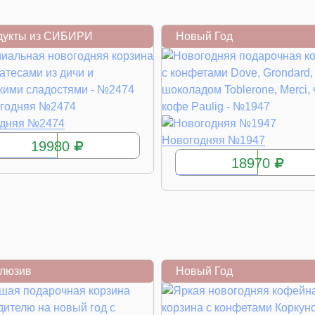
дукты из СИБИРИ
Новый Год
КУПИТЬ
одняя №2474
КУПИТЬ
Новогодняя №1947
19980
18970
клюзив
Новый Год