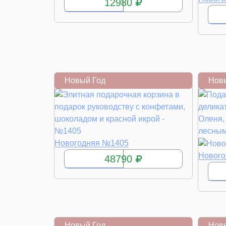
12980
Новый Год
Нов
КУПИТЬ
Новогодняя №1405
Новог
48790
Новый Год
Нов