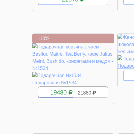
-10%
Подар
КУПИТЬ
Подарочная №1534
19480
21880