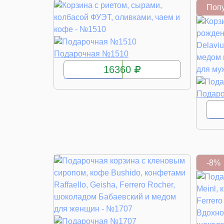
Поп
КУПИТЬ
Подарочная №1510
16360
Подар
-8%