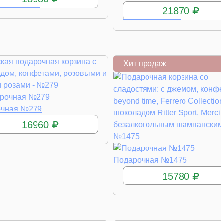
21870
Хит продаж
КУПИТЬ
очная №279
16960
КУПИТЬ
Подарочная №1475
15780