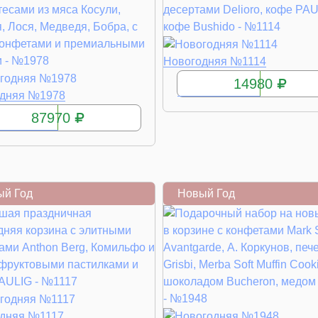
КУПИТЬ
Новогодняя №1114
14980
КУПИТЬ
одняя №1978
87970
ый Год
Новый Год
КУПИТЬ
дняя №1117