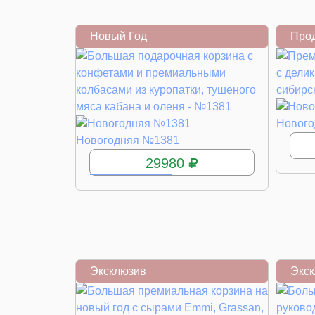
Новый Год
Про
Новог
КУПИТЬ
Новогодняя №1381
29980
Эксклюзив
Экс