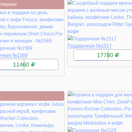
улярное
КУПИТЬ
Подарочная №1517
17780
КУПИТЬ
очная №1569
11460