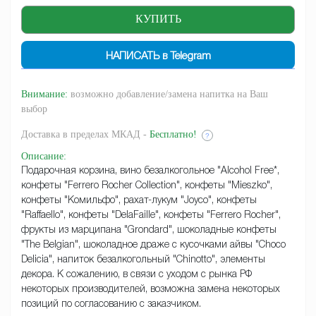
НАПИСАТЬ в Telegram
Внимание:
возможно добавление/замена напитка на Ваш
выбор
Доставка
в пределах МКАД -
Бесплатно!
?
Описание
:
Подарочная корзина, вино безалкогольное "Alcohol Free*,
конфеты "Ferrero Rocher Collection", конфеты "Mieszko",
конфеты "Комильфо", рахат-лукум "Joyco", конфеты
"Raffaello", конфеты "DelaFaille", конфеты "Ferrero Rocher",
фрукты из марципана "Grondard", шоколадные конфеты
"The Belgian", шоколадное драже с кусочками айвы "Choco
Delicia", напиток безалкогольный "Chinotto", элементы
декора. К сожалению, в связи с уходом с рынка РФ
некоторых производителей, возможна замена некоторых
позиций по согласованию с заказчиком.