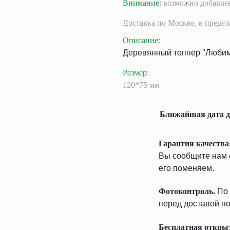
Внимание:
возможно добавлен
Доставка
по Москве,
в преде
Описание
:
Деревянный топпер "Люби
Размер
:
120*75 мм
Ближайшая дата д
Гарантия качества
Вы сообщите нам о
его поменяем.
Фотоконтроль.
По 
перед доставой по
Бесплатная откры