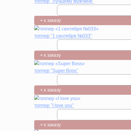
топпер "Лучшему мужчине"
+ к заказу
топпер "1 сентября №033"
+ к заказу
топпер "Super Boss"
+ к заказу
топпер "I love you"
+ к заказу