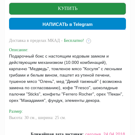
НАПИСАТЬ в Telegram
Доставка
в пределах МКАД -
Бесплатно!
?
Описание
:
Подарочный бокс с настоящим кодовым замком и
действующим механизмом (10.000 комбинаций),
карпаччо "Медведь", томленое мясо "Косуля" с лесными
грибами и белым вином, паштет из утиной печени,
тушеное мясо "Олень", мед "Дикий таежный" ( возможна
замена по согласованию), кофе "Fresco", шоколадные
палочки "Sticks", конфеты "Ferrero Rocher", орех "Пекан",
орех "Макадамия", фундук, элементы декора.
Размер
:
Высота: 30 см., ширина: 25 см.
сегодня,
24.04.2018
Ближайшая дата доставки: