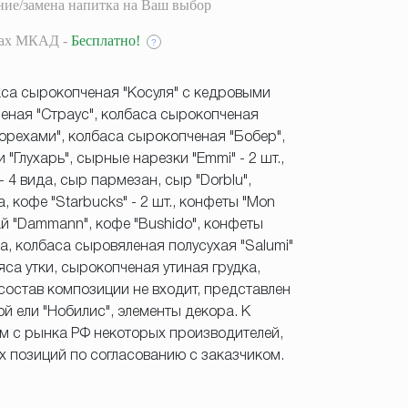
ие/замена напитка на Ваш выбор
лах МКАД -
Бесплатно!
?
са сырокопченая "Косуля" с кедровыми
еная "Страус", колбаса сырокопченая
 орехами", колбаса сырокопченая "Бобер",
 "Глухарь", сырные нарезки "Emmi" - 2 шт.,
- 4 вида, сыр пармезан, сыр "Dorblu",
, кофе "Starbucks" - 2 шт., конфеты "Mon
чай "Dammann", кофе "Bushido", конфеты
кра, колбаса сыровяленая полусухая "Salumi"
са утки, сырокопченая утиная грудка,
 состав композиции не входит, представлен
ой ели "Нобилис", элементы декора. К
ом с рынка РФ некоторых производителей,
 позиций по согласованию с заказчиком.