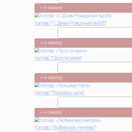
+ к заказу
топпер "С Днем Рождения №005"
+ к заказу
топпер "Прости меня"
+ к заказу
топпер "Лучшему папе"
+ к заказу
топпер "Любимому учителю"