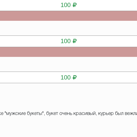
100
КУПИТЬ
100
КУПИТЬ
100
ке "мужские букеты", букет очень красивый, курьер был вежл