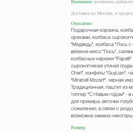
Внимание:
возможно добавлен
Доставка
по Москве,
в преде
Описание
:
Подарочная корзина, колба
орехами, колбаса сырокопч
"Медведь", колбаса "Лось с
вяленое мясо "Лось", салями
колбасные нарезки "Papelli" 
сырокопченая утиная грудка
Cheri", конфеты "GuyLian", 
"Mirabell Mozart", черная и
Традиционная, паштет из мя
топпер "С Новым годом" - в
для примера, веточки голуб
сожалению, в связи с уход
возможна замена некоторых
Размер
: