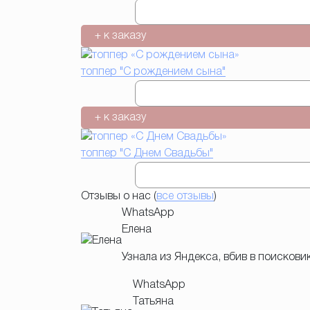
+ к заказу
топпер "С рождением сына"
+ к заказу
топпер "С Днем Свадьбы"
Отзывы о нас (
все отзывы
)
WhatsApp
Елена
Узнала из Яндекса, вбив в поискови
WhatsApp
Татьяна