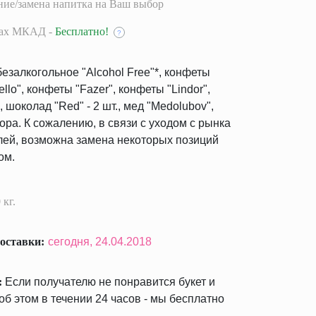
ие/замена напитка на Ваш выбор
лах МКАД -
Бесплатно!
?
езалкогольное "Alcohol Free"*, конфеты
llo", конфеты "Fazer", конфеты "Lindor",
т., шоколад "Red" - 2 шт., мед "Medolubov",
ора. К сожалению, в связи с уходом с рынка
лей, возможна замена некоторых позиций
ом.
 кг.
оставки:
сегодня,
24.04.2018
:
Если получателю не понравится букет и
б этом в течении 24 часов - мы бесплатно