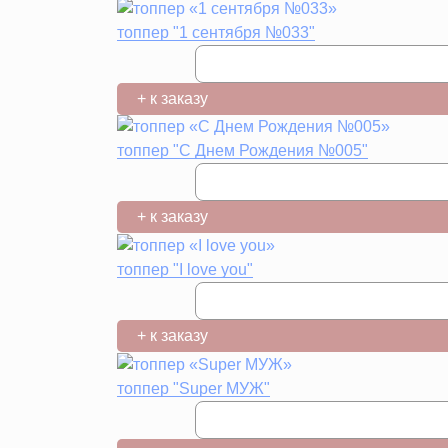
топпер "1 сентября №033"
+ к заказу
топпер "С Днем Рождения №005"
+ к заказу
топпер "I love you"
+ к заказу
топпер "Super МУЖ"