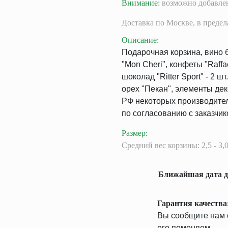
Внимание:
возможно добавлен
Доставка
по Москве,
в преде
Описание
:
Подарочная корзина, вино б
"Mon Cheri", конфеты "Raffae
шоколад "Ritter Sport" - 2 ш
орех "Пекан", элементы дек
РФ некоторых производите
по согласованию с заказчик
Размер
:
Средний вес корзины: 2,5 - 3,0
Ближайшая дата д
Гарантия качества
Вы сообщите нам о
его поменяем.