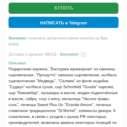
НАПИСАТЬ в Telegram
Внимание:
возможно добавление/замена напитка на Ваш
выбор
Доставка
в пределах МКАД -
Бесплатно!
?
Описание
:
Подарочная корзина, "Бастурма мраморная" из свинины
сыровяленая, "Прошутто" свинина сыровяленая, колбаса
сырокопченая "Медведь", "Салями" из филе индейки,
"Суджух" колбаса сухая, сыр Schonfeld "Gouda" нарезка,
сыр "Камамбер", кальмары в масле, мидии подкопчённые
в масле, сайра, соус к мясу, мельница "Чеснок-травы-
соль", печенье Sweet Plus Un "Grande Amore", печенье
сливочное традиционное "St Michel", элементы декора. К
сожалению, в связи с уходом с рынка РФ некоторых
производителей, возможна замена некоторых позиций по