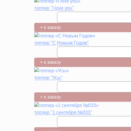
топпер "I love you"
+ к заказу
топпер "С Новым Годом"
+ к заказу
топпер "Усы"
+ к заказу
топпер "1 сентября №033"