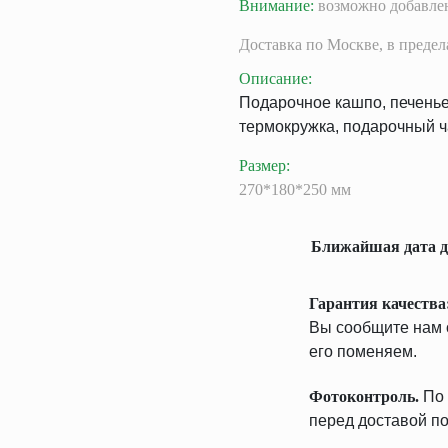
Внимание:
возможно добавлен
Доставка
по Москве,
в преде
Описание
:
Подарочное кашпо, печенье 
термокружка, подарочный ча
Размер
:
270*180*250 мм
Ближайшая дата д
Гарантия качества
Вы сообщите нам о
его поменяем.
Фотоконтроль.
По 
перед доставой по