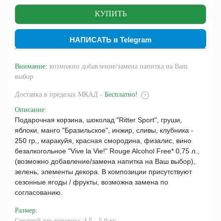
НАПИСАТЬ в Telegram
Внимание:
возможно добавление/замена напитка на Ваш
выбор
Доставка
в пределах МКАД -
Бесплатно!
?
Описание
:
Подарочная корзина, шоколад "Ritter Sport", груши,
яблоки, манго "Бразильское", инжир, сливы, клубника -
250 гр., маракуйя, красная смородина, физалис, вино
безалкогольное "Vive la Vie!" Rouge Alcohol Free* 0,75 л.,
(возможно добавление/замена напитка на Ваш выбор),
зелень, элементы декора. В композиции присутствуют
сезонные ягоды / фрукты, возможна замена по
согласованию.
Размер
:
Средний вес корзины: 4,5 - 5,0 кг.