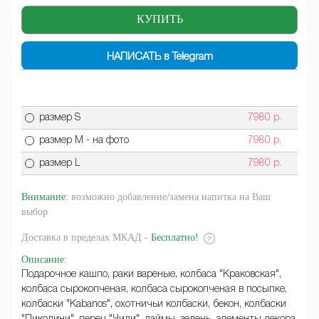
НАПИСАТЬ в Telegram
размер S
7980
р.
размер M - на фото
7980
р.
размер L
7980
р.
Внимание:
возможно добавление/замена напитка на Ваш
выбор
Доставка
в пределах МКАД -
Бесплатно!
?
Описание
:
Подарочное кашпо, раки вареные, колбаса "Краковская",
колбаса сырокопченая, колбаса сырокопченая в посыпке,
колбаски "Kabanos", охотничьи колбаски, бекон, колбаски